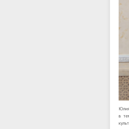
Юлия
в те
куль