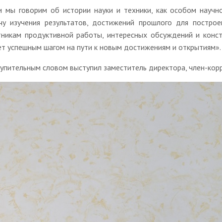
и мы говорим об истории науки и техники, как особом научн
чу изучения результатов, достижений прошлого для построе
тникам продуктивной работы, интересных обсуждений и конст
ет успешным шагом на пути к новым достижениям и открытиям»
тупительным словом выступил заместитель директора, член-кор