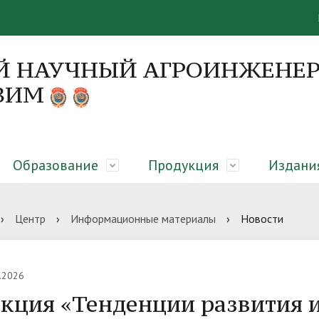
Й НАУЧНЫЙ АГРОИНЖЕНЕР
 ВИМ
Образование
Продукция
Издани
я
 направления
я об образовательном
вание закрытого грунта,
онференций
Руководство
Диссертационные советы
Абитуриенту
Оборудование для молочны
Монографии
›
Центр
›
Информационные материалы
›
Новости
елении
еры микроклиматическая
сть
гическая платформа
Вакансии
ЦКП «Нано-центр»
Библиотека
.2026
кция «Тенденции развития