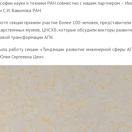
софии науки и техники РАН совместно с нашим партнером – Инс
и С.И. Вавилова РАН.
боте секции приняли участие более 100 человек, представител
дарственных музеев, ЦНСХБ, которые обсудили векторы развити
овой трансформации АПК.
ыла работу секции «Тенденции развития инженерной сферы АП
Юлия Сергеевна Ценч.