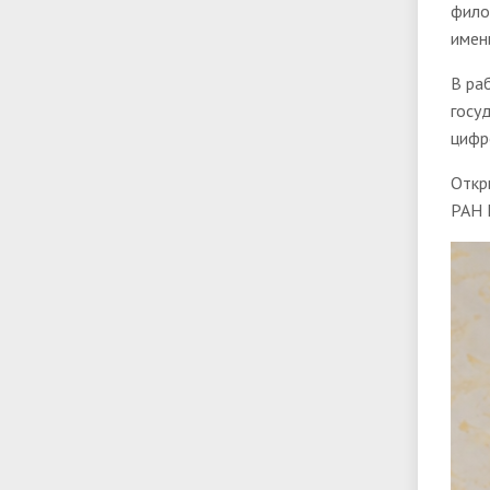
фило
имен
В ра
госу
цифр
Откр
РАН 