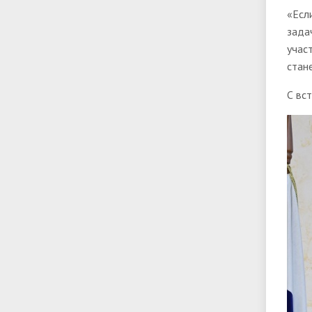
«Есл
зада
учас
стан
С вс