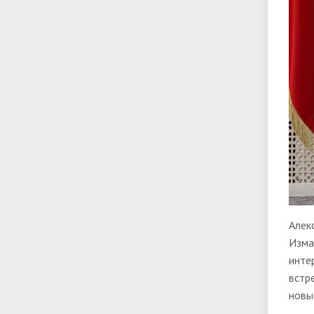
Алек
Изма
инте
встр
новы