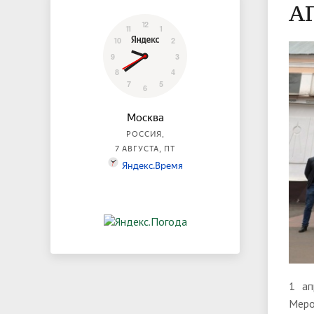
А
1 ап
Меро