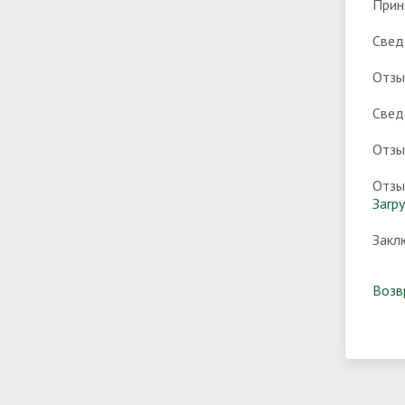
Прин
Свед
Отзы
Свед
Отзы
Отзы
Загр
Закл
Возв