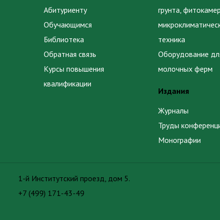
Абитуриенту
грунта, фитокаме
Обучающимся
микроклиматичес
Библиотека
техника
Обратная связь
Оборудование дл
Курсы повышения
молочных ферм
квалификации
Издания
Журналы
Труды конференц
Монографии
1-й Институтский проезд, дом 5.
+7 (499) 171-43-49