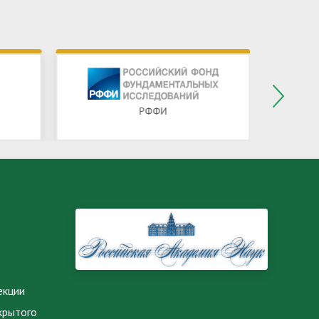
РФФИ
екции
крытого