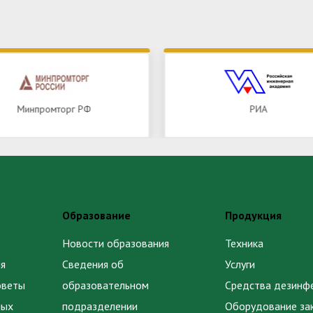
Минпромторг РФ
РИА
Образование
Продукция
Новости образования
Техника
я
Сведения об
Услуги
оветы
образовательном
Средства дезинф
ных
подразделении
Оборудование за