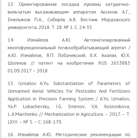
13. Ориентированная посадка луковиц катушечно-
вильчатым высаживающим аппаратом Аксенов А.Г.,
Емельянов П.А., Сибирёв А.В. Вестник Мордовского
университета. 2018. Т. 28. № 1. С. 24-35.
14. Измайлов А.Ю. Автоматизированный
многофункциональный почвообрабатывающий агрегат /
А.Ю. Измайлов, Я.П. Лобачевский, Б.Х. Ахалая, Ю.Х.
Шогенов // патент на изобретение RUS 2653883
01.09.2017 – 2018
15. Izmailov A.Yu. Substantiation of Parameters of
Unmanned Aerial Vehicles for Pesticides And Fertilizers
Application in Precision Farming System / A.Yu. Izmailov,
Ya.P. Lobachevsky, I.G. Smirnov, V.A. Kolesnikova,
L.A.Marchenko // Mechanization in Agriculture. – 2017. – Т.
LXIII. – № 5. – С. 168-170.
16. Измайлов А.Ю. Методические рекомендации по