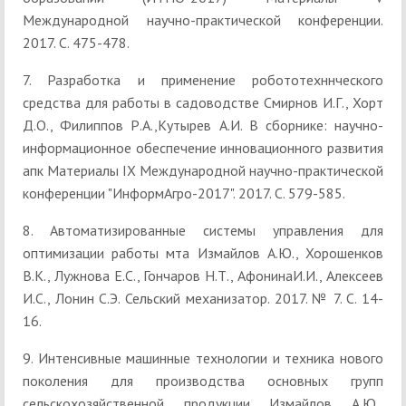
Международной научно-практической конференции.
2017. С. 475-478.
7. Разработка и применение робототехннческого
средства для работы в садоводстве Смирнов И.Г., Хорт
Д.О., Филиппов Р.А.,Кутырев А.И. В сборнике: научно-
информационное обеспечение инновационного развития
апк Материалы IX Международной научно-практической
конференции "ИнформАгро-2017". 2017. С. 579-585.
8. Автоматизированные системы управления для
оптимизации работы мта Измайлов А.Ю., Хорошенков
В.К., Лужнова Е.С., Гончаров Н.Т., АфонинаИ.И., Алексеев
И.С., Лонин С.Э. Сельский механизатор. 2017. № 7. С. 14-
16.
9. Интенсивные машинные технологии и техника нового
поколения для производства основных групп
сельскохозяйственной продукции Измайлов А.Ю.,