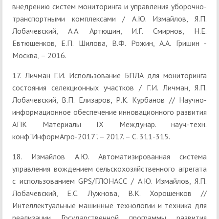
внедрению систем мониторинга и управления уборочно-
транспортными комплексами / А.Ю. Измайлов, Я.П.
Лобачевский, А.А. Артюшин, И.Г. Смирнов, Н.Е.
Евтюшенков, Е.П. Шилова, В.Ф. Рожин, А.А. Гришин -
Москва, – 2016.
17. Личман Г.И. Использование БПЛА для мониторинга
состояния селекционных участков / Г.И. Личман, Я.П.
Лобачевский, В.П. Елизаров, Р.К. Курбанов // Научно-
информационное обеспечение инновационного развития
АПК Материалы IX Междунар. науч.-техн.
конф"ИнформАгро-2017". – 2017. – С. 311-315.
18. Измайлов А.Ю. Автоматизированная система
управления вождением сельскохозяйственного агрегата
с использованием GPS/ГЛОНАСС / А.Ю. Измайлов, Я.П.
Лобачевский, Е.С. Лужнова, В.К. Хорошенков //
Интеллектуальные машинные технологии и техника для
реализации Государственной программы развития