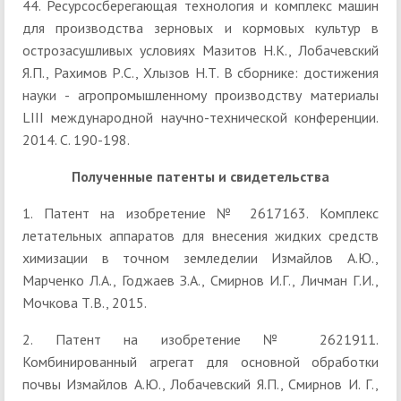
44. Ресурсосберегающая технология и комплекс машин
для производства зерновых и кормовых культур в
острозасушливых условиях Мазитов Н.К., Лобачевский
Я.П., Рахимов Р.С., Хлызов Н.Т. В сборнике: достижения
науки - агропромышленному производству материалы
LIII международной научно-технической конференции.
2014. С. 190-198.
Полученные патенты и свидетельства
1. Патент на изобретение № 2617163. Комплекс
летательных аппаратов для внесения жидких средств
химизации в точном земледелии Измайлов А.Ю.,
Марченко Л.А., Годжаев З.А., Смирнов И.Г., Личман Г.И.,
Мочкова Т.В., 2015.
2. Патент на изобретение № 2621911.
Комбинированный агрегат для основной обработки
почвы Измайлов А.Ю., Лобачевский Я.П., Смирнов И. Г.,