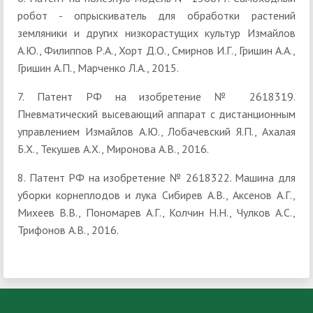
робот - опрыскиватель для обработки растений
земляники и других низкорастущих культур Измайлов
А.Ю., Филиппов Р.А., Хорт Д.О., Смирнов И.Г., Гришин А.А.,
Гришин А.П., Марченко Л.А., 2015.
7. Патент РФ на изобретение № 2618319.
Пневматический высевающий аппарат с дистанционным
управлением Измайлов А.Ю., Лобачевский Я.П., Ахалая
Б.Х., Текушев А.Х., Миронова А.В., 2016.
8. Патент РФ на изобретение № 2618322. Машина для
уборки корнеплодов и лука Сибирев А.В., Аксенов А.Г.,
Михеев В.В., Пономарев А.Г., Колчин Н.Н., Чулков А.С.,
Трифонов А.В., 2016.