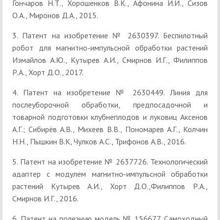
Гончаров Н.Т., Хорошенков В.К., Афонина И.И., Сизов
О.А., Миронов Д.А., 2015.
3. Патент на изобретение № 2630397. Беспилотный
робот для магнитно-импульсной обработки растений
Измайлов А.Ю., Кутырев А.И., Смирнов И.Г., Филиппов
Р.А., Хорт Д.О., 2017.
4. Патент на изобретение № 2630449. Линия для
послеуборочной обработки, предпосадочной и
товарной подготовки клубнеплодов и луковиц Аксенов
А.Г.; Сибирёв А.В., Михеев В.В., Пономарев А.Г., Колчин
Н.Н., Пышкин В.К, Чулков А.С., Трифонов А.В., 2016.
5. Патент на изобретение № 2637726. Технологический
адаптер с модулем магнитно-импульсной обработки
растений Кутырев А.И., Хорт Д.О.,Филиппов Р.А.,
Смирнов И.Г., 2016.
6. Патент на полезную модель № 156677. Самоходный