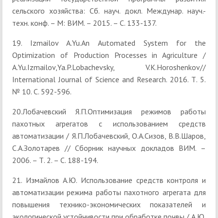
сельского хозяйства: Сб. науч. докл. Междунар. науч.-
техн. конф. – М: ВИМ. – 2015. – С. 133-137.
19. Izmailov A.Yu.An Automated System for the
Optimization of Production Processes in Agriculture /
A.Yu.Izmailov,Ya.P.Lobachevsky, V.K.Horoshenkov//
International Journal of Science and Research. 2016. Т. 5.
№ 10. С. 592-596.
20.Лобачевский Я.П.Оптимизация режимов работы
пахотных агрегатов с использованием средств
автоматизации / Я.П.Лобачевский, О.А.Сизов, В.В.Шаров,
С.А.Золотарев // Сборник научных докладов ВИМ. –
2006. – Т. 2. – С. 188-194.
21. Измайлов А.Ю. Использование средств контроля и
автоматизации режима работы пахотного агрегата для
повышения технико-экономических показателей и
экологической устойчивости при обработке почвы / А.Ю.