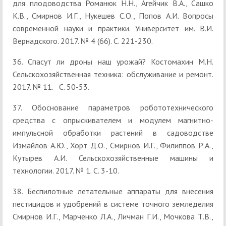
для плодоводства Романюк Н.Н., Агейчик В.А., Сашко
К.В., Смирнов И.Г., Нукешев С.О., Попов А.И. Вопросы
современной науки и практики. Университет им. В.И.
Вернадского. 2017. № 4 (66). С. 221-230.
36. Спасут ли дроны наш урожай? Костомахин М.Н.
Сельскохозяйственная техника: обслуживание и ремонт.
2017. № 11. С. 50-53.
37. Обоснование параметров робототехнического
средства с опрыскивателем и модулем магнитно-
импульсной обработки растений в садоводстве
Измайлов А.Ю., Хорт Д.О., Смирнов И.Г., Филиппов Р.А.,
Кутырев А.И. Сельскохозяйственные машины и
технологии. 2017. № 1. С. 3-10.
38. Беспилотные летательные аппараты для внесения
пестицидов и удобрений в системе точного земледелия
Смирнов И.Г., Марченко Л.А., Личман Г.И., Мочкова Т.В.,