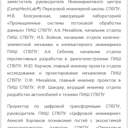
заместитель руководителя Инжинирингового центра
(CompMechLab®) Передовой инженерной школы СПбПУ;
М.В. Болсуновская, заведующий лабораторией
«Промышленные системы потоковой обработки
данных» ПИШ СПбПУ; А.А. Михайлов, начальник отдела
ПИШ СПбПУ; И.Б. Войнов, начальник отдела конечно-
элементной механики и компьютерного инжиниринга
ПИШ СПбПУ; А.А. Себелев, начальник отдела
перспективных разработок в двигателестроении ПИШ
СПбПУ; М.Ю. Корчков, главный инженер проекта отдела
исследования и проектирования механизмов ПИШ
СПбПУ; О.Ф. Михайлов, главный инженер проектов в
ПИШ СПбПУ; И.Ф. Шандер, ведущий инженер отдела
разработки автомобилей и техники ПИШ СПбПУ.
Проректор по цифровой трансформации СПбПУ,
руководитель ПИШ СПбПУ «Цифровой инжиниринг»
Алексей Боровков познакомил гостей с экосистемой
технологического развития СПбПУ «Передовые