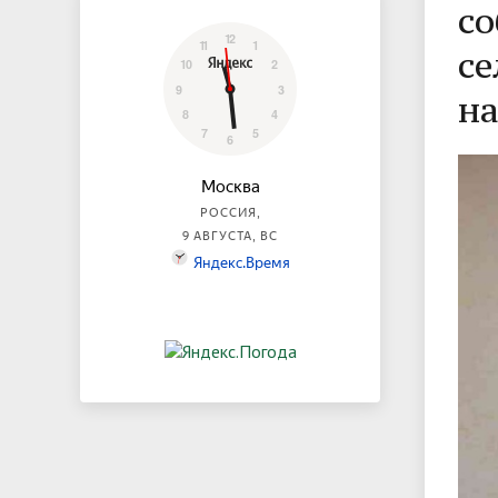
со
се
н