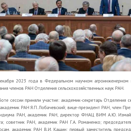
екабря 2023 года в Федеральном научном агроинженерном 
ания членов РАН Отделения сельскохозяйственных наук РАН.
боте сессии приняли участие: академик-секретарь Отделения 
 академик РАН Я.П. Лобачевский; вице-президент РАН, член Пре
идиума РАН, академик РАН, директор ФНАЦ ВИМ А.Ю. Измай
га; советник РАН, академик РАН Г.А. Романенко; председате
осам, академик РАН В.И. Кашин; первый заместитель предсе