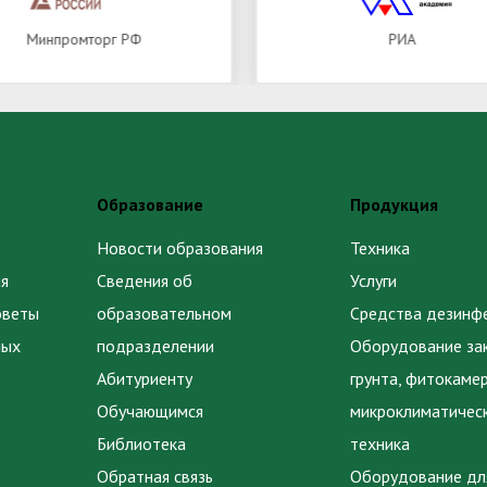
Минпромторг РФ
РИА
Образование
Продукция
Новости образования
Техника
я
Сведения об
Услуги
оветы
образовательном
Средства дезинф
ных
подразделении
Оборудование за
Абитуриенту
грунта, фитокаме
Обучающимся
микроклиматичес
Библиотека
техника
Обратная связь
Оборудование дл