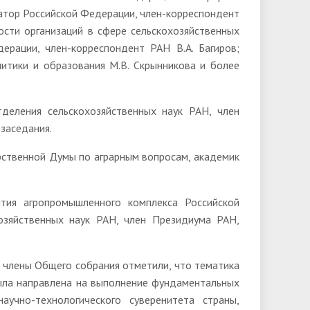
натор Российской Федерации, член-корреспондент
ости организаций в сфере сельскохозяйственных
ерации, член-корреспондент РАН В.А. Багиров;
итики и образования М.В. Скрынникова и более
деления сельскохозяйственных наук РАН, член
 заседания.
рственной Думы по аграрным вопросам, академик
ития агропромышленного комплекса Российской
озяйственных наук РАН, член Президиума РАН,
 члены Общего собрания отметили, что тематика
ыла направлена на выполнение фундаментальных
учно-технологического суверенитета страны,