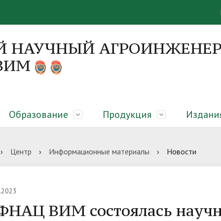
Й НАУЧНЫЙ АГРОИНЖЕНЕР
 ВИМ
Образование
Продукция
Издани
я
 направления
я об образовательном
вание закрытого грунта,
онференций
Руководство
Диссертационные советы
Абитуриенту
Оборудование для молочны
Монографии
›
Центр
›
Информационные материалы
›
Новости
елении
еры микроклиматическая
сть
гическая платформа
Вакансии
ЦКП «Нано-центр»
Библиотека
.2023
ФНАЦ ВИМ состоялась научн