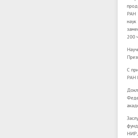
прод
РАН 
наук
заме
200 
Науч
През
С пр
РАН 
Докл
Феде
акад
Засл
фунд
НИР,