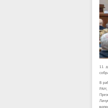
11 д
собр
В ра
РАН,
През
Лачу
вопр