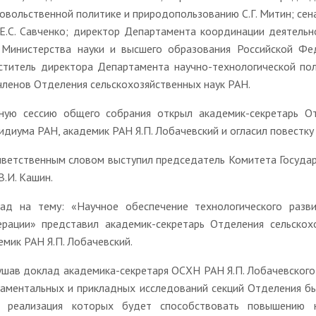
овольственной политике и природопользованию С.Г. Митин; се
Е.С. Савченко; директор Департамента координации деятельн
 Министерства науки и высшего образования Российской Фед
ститель директора Департамента научно-технологической пол
членов Отделения сельскохозяйственных наук РАН.
ную сессию общего собрания открыл академик-секретарь От
идиума РАН, академик РАН Я.П. Лобачевский и огласил повестку
иветственным словом выступил председатель Комитета Госуда
В.И. Кашин.
ад на тему: «Научное обеспечение технологического разв
рации» представил академик-секретарь Отделения сельскох
емик РАН Я.П. Лобачевский.
ушав доклад академика-секретаря ОСХН РАН Я.П. Лобачевского
аментальных и прикладных исследований секций Отделения б
 реализация которых будет способствовать повышению на