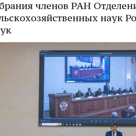
брания членов РАН Отделен
льскохозяйственных наук Р
аук