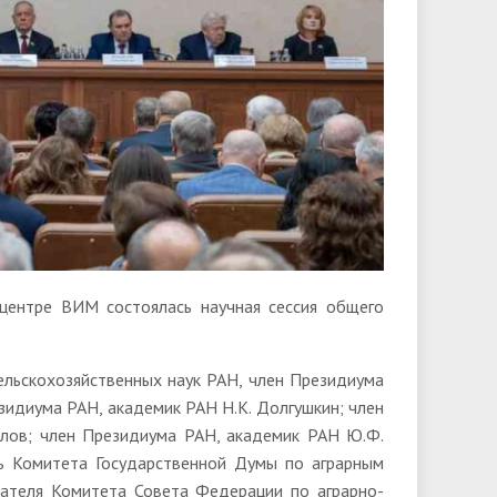
центре ВИМ состоялась научная сессия общего
сельскохозяйственных наук РАН, член Президиума
зидиума РАН, академик РАН Н.К. Долгушкин; член
лов; член Президиума РАН, академик РАН Ю.Ф.
ль Комитета Государственной Думы по аграрным
дателя Комитета Совета Федерации по аграрно-