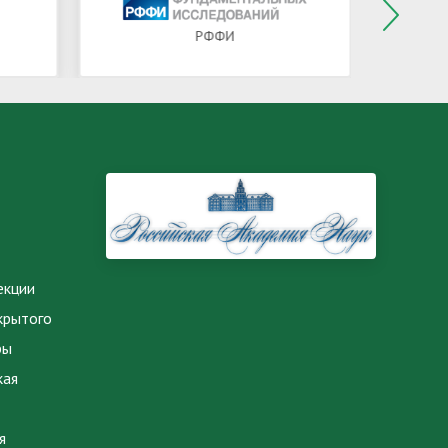
РФФИ
екции
крытого
ры
кая
я