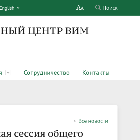
Поиск
English
НЫЙ ЦЕНТР ВИМ
я
Сотрудничество
Контакты
х ферм
Структура
Совет молодых ученых
Обучающимся
Услуги
Информационные материалы
Обратная связь
Все новости
ая сессия общего