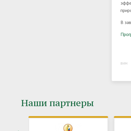
эффе
прир
В за
Прог
ВИМ
Наши партнеры