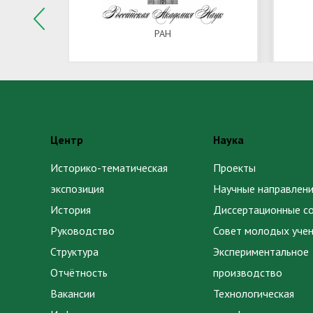
ескому
РАН
Центр
Наука
Историко-тематическая
Проекты
экспозиция
Научные направлени
История
Диссертационные с
Руководство
Совет молодых уче
Структура
Экспериментальное
Отчётность
производство
Вакансии
Технологическая