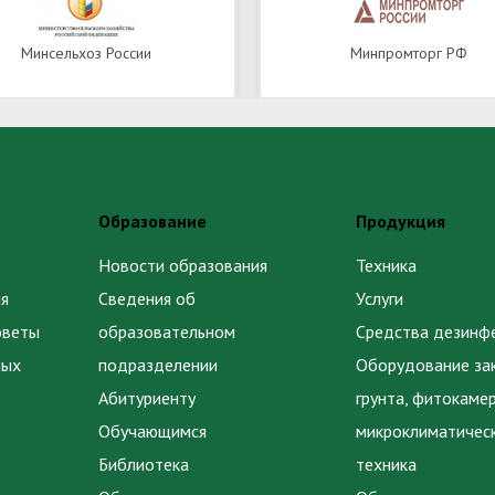
Минсельхоз России
Минпромторг РФ
Образование
Продукция
Новости образования
Техника
я
Сведения об
Услуги
оветы
образовательном
Средства дезинф
ных
подразделении
Оборудование за
Абитуриенту
грунта, фитокаме
Обучающимся
микроклиматичес
Библиотека
техника