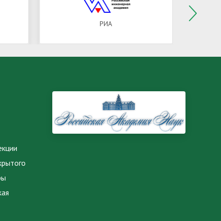
РИА
екции
крытого
ры
кая