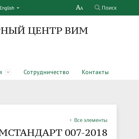
Поиск
English
НЫЙ ЦЕНТР ВИМ
я
Сотрудничество
Контакты
х ферм
Структура
Совет молодых ученых
Обучающимся
Услуги
Информационные материалы
Обратная связь
Все элементы
ИМСТАНДАРТ 007-2018