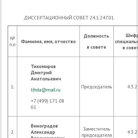
ДИССЕРТАЦИОННЫЙ СОВЕТ 24.1.247.01
Шиф
Должность
№
Фамилия, имя, отчество
специаль
п.п
в совете
в сове
Тихомиров
Дмитрий
Анатольевич
1.
Председатель
4.3.2
tihda@mail.ru
+7 (499) 171 08
61
Виноградов
Заместитель
2.
Александр
4.3.2
председателя