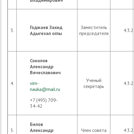
Владимирович
Годжаев Захид
Заместитель
3.
4.3.2
Адыгезал оглы
председателя
Соколов
Александр
Вячеславович
Ученый
4.
vim-
4.3.2
секретарь
nauka@mail.ru
+7 (495) 709-
34-42
Белов
5.
Александр
Член совета
4.3.2