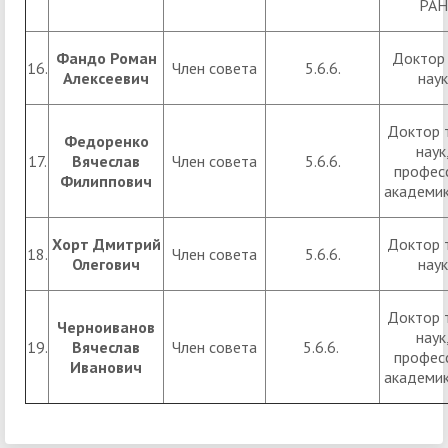
РАН
Фандо Роман
Доктор 
16.
Член совета
5.6.6.
Алексеевич
наук
Доктор 
Федоренко
наук
17.
Вячеслав
Член совета
5.6.6.
профес
Филиппович
академи
Хорт Дмитрий
Доктор 
18.
Член совета
5.6.6.
Олегович
наук
Доктор 
Черноиванов
наук
19.
Вячеслав
Член совета
5.6.6.
профес
Иванович
академи