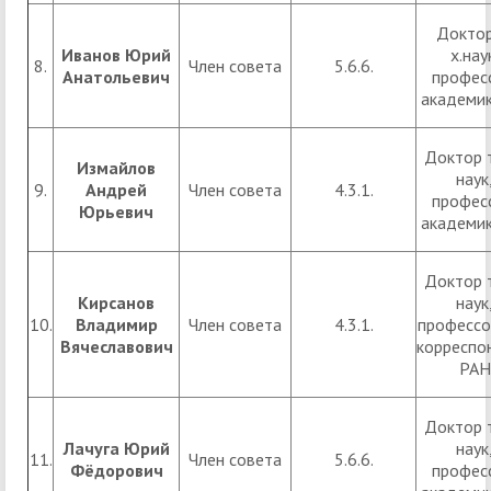
Доктор 
Иванов Юрий
х.нау
8.
Член совета
5.6.6.
Анатольевич
профес
академи
Доктор 
Измайлов
наук
9.
Андрей
Член совета
4.3.1.
профес
Юрьевич
академи
Доктор 
Кирсанов
наук
10.
Владимир
Член совета
4.3.1.
профессор
Вячеславович
корреспо
РАН
Доктор 
Лачуга Юрий
наук
11.
Член совета
5.6.6.
Фёдорович
профес