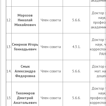
академи
Доктор 
Морозов
наук
12.
Николай
Член совета
5.6.6.
профес
Михайлович
академи
Доктор 
Смирнов Игорь
наук, ч
13.
Член совета
4.3.1.
Геннадьевич
корреспо
РАН
Смык
Доктор ф
14.
Александра
Член совета
5.6.6.
мат. на
Федоровна
доце
Доктор 
Тихомиров
наук
15
Дмитрий
Член совета
5.6.6.
профессор
Анатольевич
корреспо