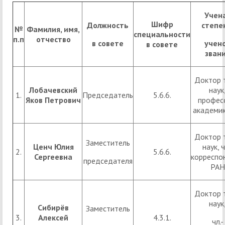
Учен
Шифр
Должность
степе
№
Фамилия, имя,
специальности
п.п
отчество
в совете
учен
в совете
зван
Доктор 
Лобачевский
наук
1.
Председатель
5.6.6.
Яков Петрович
профес
академи
Доктор 
Заместитель
Ценч Юлия
наук, ч
2.
5.6.6.
Сергеевна
корреспо
председателя
РАН
Доктор 
наук
Сибирёв
Заместитель
3.
Алексей
4.3.1.
чл.-