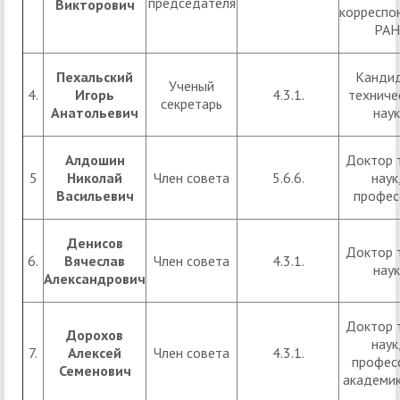
председателя
Викторович
корреспо
РАН
Пехальский
Канди
Ученый
4.
Игорь
4.3.1.
техниче
секретарь
Анатольевич
наук
Алдошин
Доктор 
5
Николай
Член совета
5.6.6.
наук
Васильевич
профес
Денисов
Доктор 
6.
Вячеслав
Член совета
4.3.1.
наук
Александрович
Доктор 
Дорохов
наук
7.
Алексей
Член совета
4.3.1.
профес
Семенович
академи