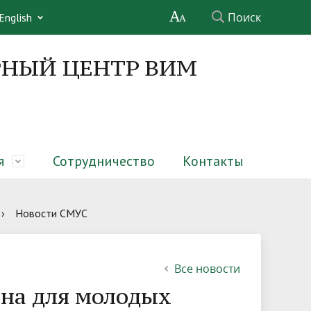
Поиск
English
НЫЙ ЦЕНТР ВИМ
я
Сотрудничество
Контакты
х ферм
Структура
Совет молодых ученых
Обучающимся
Услуги
›
Новости СМУС
Информационные материалы
Обратная связь
Все новости
на для молодых