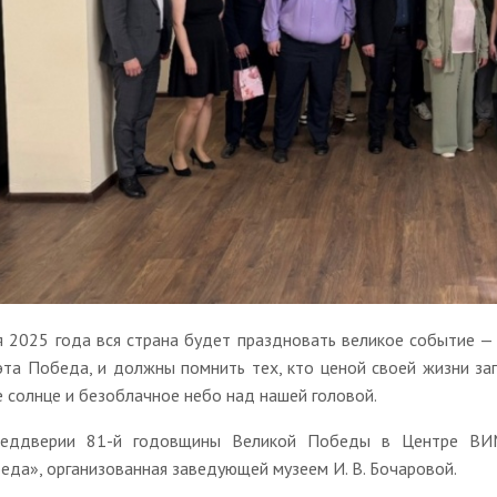
я 2025 года вся страна будет праздновать великое событие —
эта Победа, и должны помнить тех, кто ценой своей жизни зап
е солнце и безоблачное небо над нашей головой.
еддверии 81-й годовщины Великой Победы в Центре ВИМ
еда», организованная заведующей музеем И. В. Бочаровой.