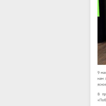
9 ма
нам 
ясно
В пр
«Поб