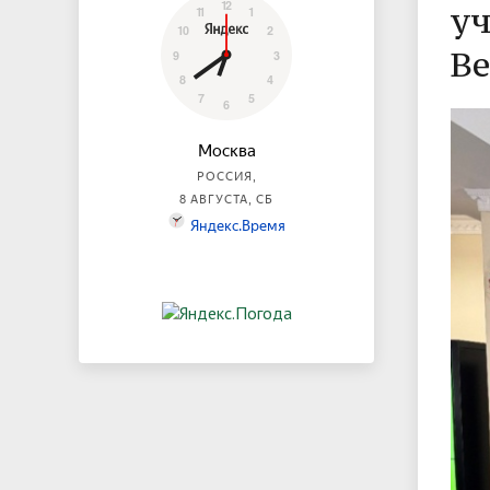
уч
Ве