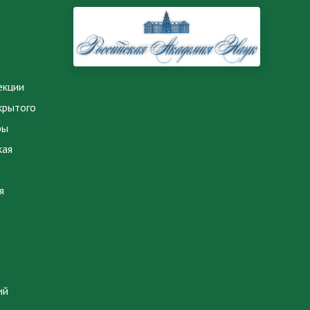
екции
крытого
ры
кая
я
ий