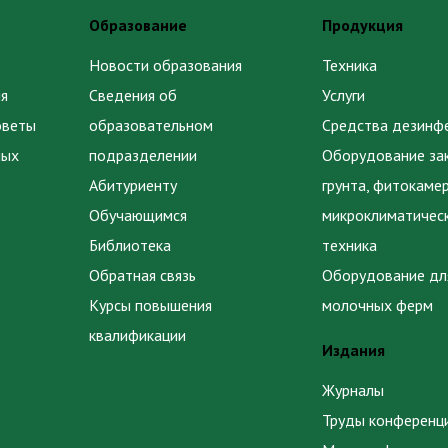
Образование
Продукция
Новости образования
Техника
я
Сведения об
Услуги
оветы
образовательном
Средства дезинф
ных
подразделении
Оборудование за
Абитуриенту
грунта, фитокаме
Обучающимся
микроклиматичес
Библиотека
техника
Обратная связь
Оборудование дл
Курсы повышения
молочных ферм
квалификации
Издания
Журналы
Труды конференц