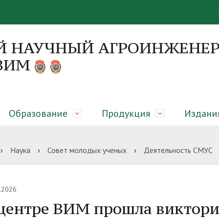
Й НАУЧНЫЙ АГРОИНЖЕНЕР
 ВИМ
Образование
Продукция
Издани
я
 направления
я об образовательном
вание закрытого грунта,
онференций
Руководство
Диссертационные советы
Абитуриенту
Оборудование для молочны
Монографии
›
Наука
›
Совет молодых ученых
›
Деятельность СМУС
елении
еры микроклиматическая
сть
гическая платформа
Вакансии
ЦКП «Нано-центр»
Библиотека
.2026
центре ВИМ прошла виктори