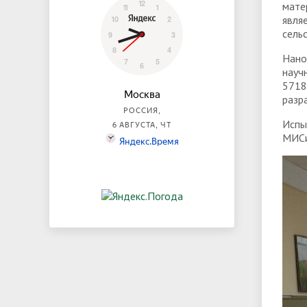
мате
явля
сель
Нано
науч
5718
разр
Испы
МИСи