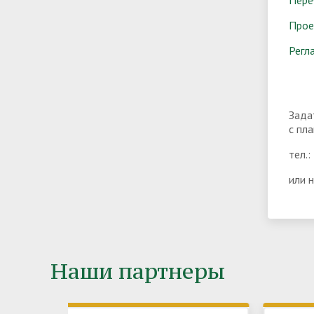
Прое
Регл
Зада
с пл
тел.:
или н
Наши партнеры