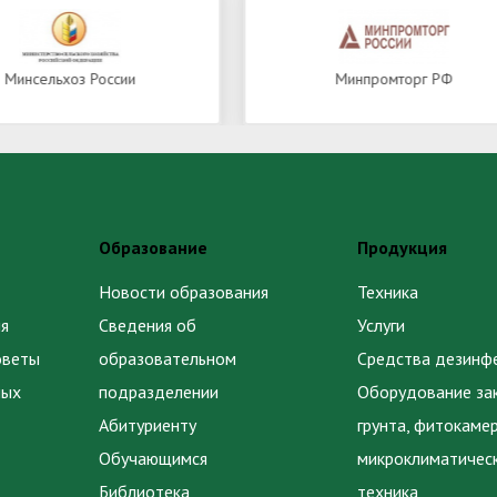
Минпромторг РФ
РИА
Образование
Продукция
Новости образования
Техника
я
Сведения об
Услуги
оветы
образовательном
Средства дезинф
ных
подразделении
Оборудование за
Абитуриенту
грунта, фитокаме
Обучающимся
микроклиматичес
Библиотека
техника