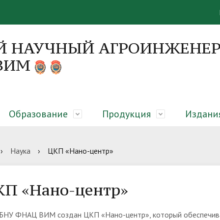
Й НАУЧНЫЙ АГРОИНЖЕНЕР
 ВИМ
Образование
Продукция
Издани
я
 направления
я об образовательном
вание закрытого грунта,
онференций
Руководство
Диссертационные советы
Абитуриенту
Оборудование для молочны
Монографии
›
Наука
›
ЦКП «Нано-центр»
елении
еры микроклиматическая
сть
гическая платформа
Вакансии
ЦКП «Нано-центр»
Библиотека
КП «Нано-центр»
БНУ ФНАЦ ВИМ создан ЦКП «Нано-центр», который обеспечива