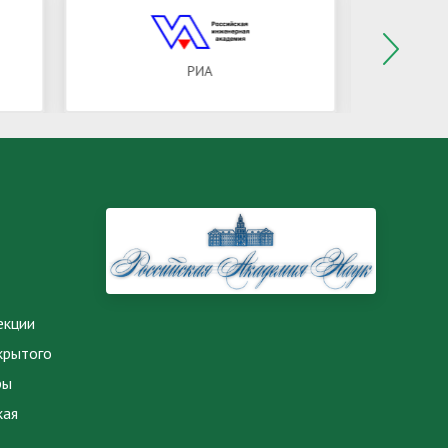
РФФИ
екции
крытого
ры
кая