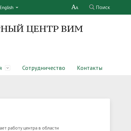
Поиск
English
НЫЙ ЦЕНТР ВИМ
я
Сотрудничество
Контакты
х ферм
Структура
Совет молодых ученых
Обучающимся
Услуги
Информационные материалы
Обратная связь
ет работу центра в области