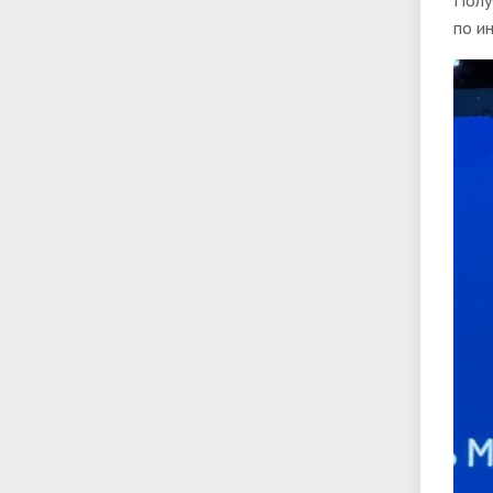
Полу
по и