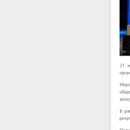
23 и
орга
Меро
обще
диск
В ра
резу