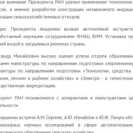
ое внимание Президента РАН уделил применению технологии 
сли, а именно разработке конструкции независимого индукц
изации сельскохозяйственных отходов.
рес Президента Академии вызвал автономный экстракт
аботанный научными сотрудниками ФНАЦ ВИМ. Установка пр
ной водой в засушливых регионах страны.
сандр Михайлович высоко оценил успехи отдела образовани
рамм магистратуры по направлениям подготовки «Агроинженер
рантуры по направлениям подготовки «Технологии, средства
ском, лесном и рыбном хозяйстве» и «Электро - и теплотехн
дарственную аккредитацию.
идент РАН познакомился с аспирантами и магистрантами ц
ельности.
вершении встречи А.М. Сергеев, А.Ю. Измайлов и Ю.Ф. Лачуга о
икладных научных исследований в сфере автоматизации, 
гетического обеспечения сельского хозяйства.