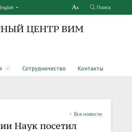
Поиск
English
НЫЙ ЦЕНТР ВИМ
я
Сотрудничество
Контакты
х ферм
Структура
Совет молодых ученых
Обучающимся
Услуги
Информационные материалы
Обратная связь
Все новости
ии Наук посетил