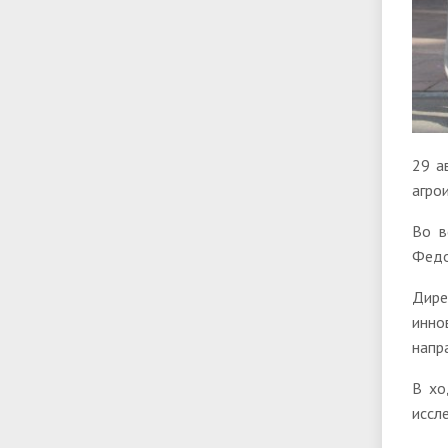
29 а
агро
Во в
Федо
Дир
инно
напр
В хо
иссл