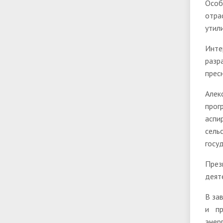
Особ
отра
утил
Инте
разр
прес
Алек
прог
аспи
сель
госу
През
деят
В за
и пр
энер