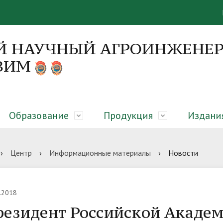
Й НАУЧНЫЙ АГРОИНЖЕНЕР
 ВИМ
Образование
Продукция
Издани
я
 направления
я об образовательном
вание закрытого грунта,
онференций
Руководство
Диссертационные советы
Абитуриенту
Оборудование для молочны
Монографии
›
Центр
›
Информационные материалы
›
Новости
елении
еры микроклиматическая
сть
гическая платформа
Вакансии
ЦКП «Нано-центр»
Библиотека
.2018
езидент Российской Академ