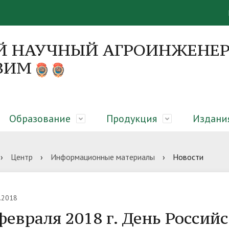
Й НАУЧНЫЙ АГРОИНЖЕНЕР
 ВИМ
Образование
Продукция
Издани
я
 направления
я об образовательном
вание закрытого грунта,
онференций
Руководство
Диссертационные советы
Абитуриенту
Оборудование для молочны
Монографии
›
Центр
›
Информационные материалы
›
Новости
елении
еры микроклиматическая
сть
гическая платформа
Вакансии
ЦКП «Нано-центр»
Библиотека
.2018
февраля 2018 г. День Россий