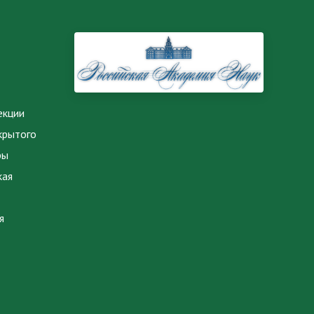
екции
крытого
ры
кая
я