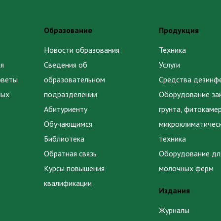
Образование
Продукция
Новости образования
Техника
я
Сведения об
Услуги
оветы
образовательном
Средства дезинф
ных
подразделении
Оборудование за
Абитуриенту
грунта, фитокаме
Обучающимся
микроклиматичес
Библиотека
техника
Обратная связь
Оборудование дл
Курсы повышения
молочных ферм
квалификации
Издания
Журналы