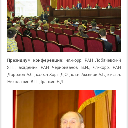
Президиум конференции:
чл.-корр. РАН Лобачевский
Я.П., академик РАН Черноиванов В.И., чл.-корр. РАН
Дорохов А.С., к.с-х.н Хорт Д.О., к.т.н. Аксёнов А.Г., к.ист.н.
Николашин В.П., Гранкин Е.Д.