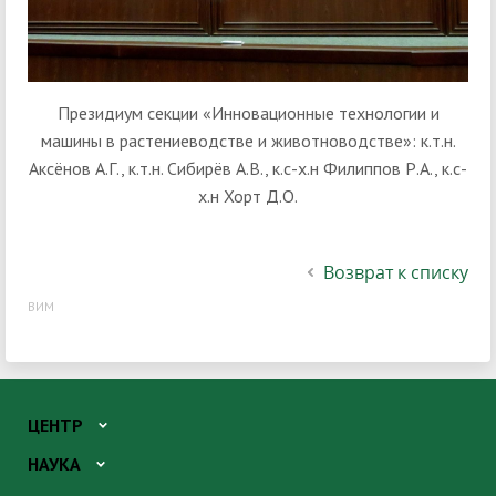
Президиум секции «Инновационные технологии и
машины в растениеводстве и животноводстве»: к.т.н.
Аксёнов А.Г., к.т.н. Сибирёв А.В., к.с-х.н Филиппов Р.А., к.с-
х.н Хорт Д.О.
Возврат к списку
ВИМ
ЦЕНТР
НАУКА