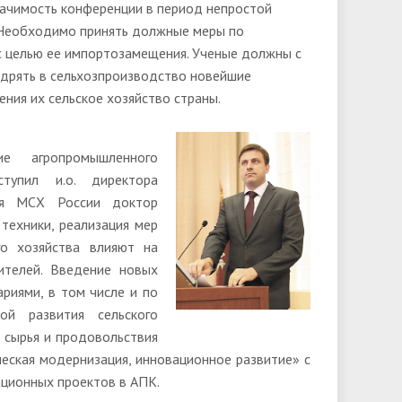
начимость конференции в период непростой
. Необходимо принять должные меры по
с целью ее импортозамещения. Ученые должны с
едрять в сельхозпроизводство новейшие
ния их сельское хозяйство страны.
е агропромышленного
тупил и.о. директора
ния МСХ России доктор
 техники, реализация мер
го хозяйства влияют на
ителей. Введение новых
риями, в том числе и по
ой развития сельского
, сырья и продовольствия
ческая модернизация, инновационное развитие» с
ационных проектов в АПК.