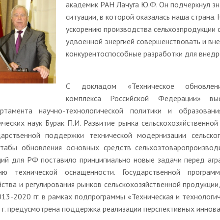
академик РАН Лачуга Ю.Ф. Он подчеркнул з
ситуации, в которой оказалась наша страна
ускорению производства сельхозпродукции 
удвоенной энергией совершенствовать и вн
конкурентоспособные разработки для внедре
С докладом «Техническое обновлени
комплекса Российской Федерации» выс
ртамента научно-технологической политики и образова
ических наук Бурак П.И. Развитие рынка сельскохозяйственной
дарственной поддержки технической модернизации сельско
табы обновления основных средств сельхозтоваропроизвод
ций для РФ поставило принципиально новые задачи перед агра
ню технической оснащенности. Государственной программ
йства и регулирования рынков сельскохозяйственной продукции
013-2020 гг. в рамках подпрограммы «Техническая и технологи
 г. предусмотрена поддержка реализации перспективных иннов