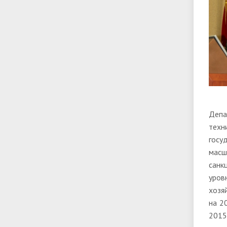
Депа
техн
госу
масш
санк
уров
хозя
на 2
2015