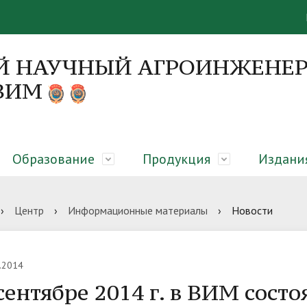
Й НАУЧНЫЙ АГРОИНЖЕНЕР
 ВИМ
Образование
Продукция
Издани
я
 направления
я об образовательном
вание закрытого грунта,
онференций
Руководство
Диссертационные советы
Абитуриенту
Оборудование для молочны
Монографии
›
Центр
›
Информационные материалы
›
Новости
елении
еры микроклиматическая
сть
гическая платформа
Вакансии
ЦКП «Нано-центр»
Библиотека
.2014
сентябре 2014 г. в ВИМ сос