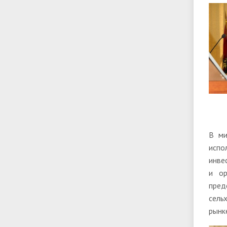
В ми
испо
инве
и ор
пред
сель
рынк