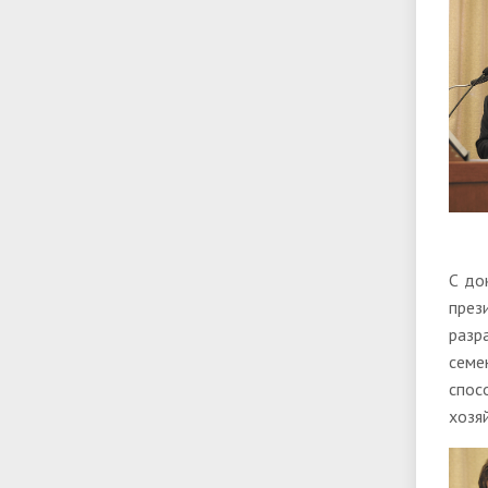
С до
през
разр
сем
спос
хозя