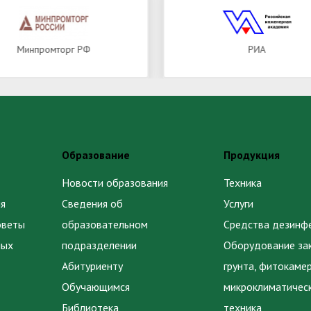
Минпромторг РФ
РИА
Образование
Продукция
Новости образования
Техника
я
Сведения об
Услуги
оветы
образовательном
Средства дезинф
ных
подразделении
Оборудование за
Абитуриенту
грунта, фитокаме
Обучающимся
микроклиматичес
Библиотека
техника