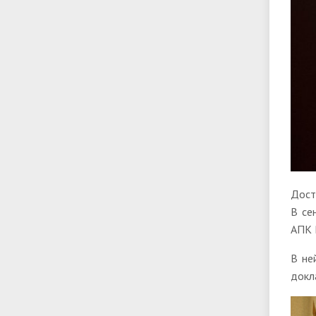
Дост
В се
АПК 
В не
докл