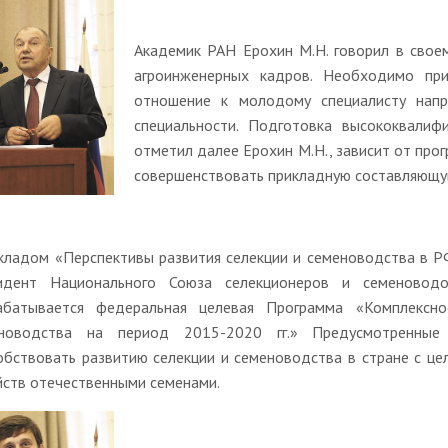
Академик РАН Ерохин М.Н. говорил в свое
агроинженерных кадров. Необходимо при
отношение к молодому специалисту напр
специальности. Подготовка высококвалиф
отметил далее Ерохин М.Н., зависит от про
совершенствовать прикладную составляющу
кладом «Перспективы развития селекции и семеноводства в Р
идент Национального Союза селекционеров и семеновод
абатывается федеральная целевая Программа «Комплексно
еноводства на период 2015-2020 гг.» Предусмотренн
обствовать развитию селекции и семеноводства в стране с це
йств отечественными семенами.