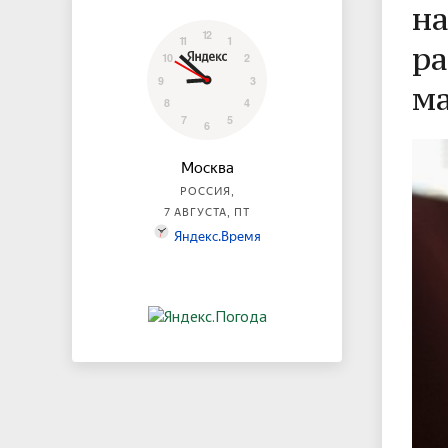
н
ра
м