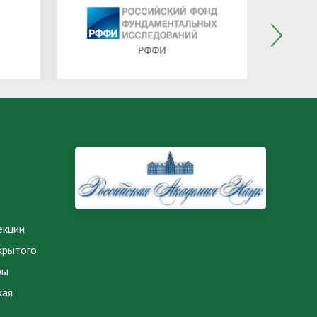
РФФИ
екции
крытого
ры
кая