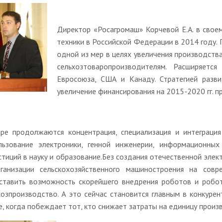
Директор «Росагромаш» Корчевой Е.А. в свое
техники в Российской Федерации в 2014 году. 
одной из мер в целях увеличения производств
сельхозтоваропроизводителям. Расширяетс
Евросоюза, США и Канаду. Стратегией разви
увеличение финансирования на 2015-2020 гг. п
ре продолжаются концентрация, специализация и интеграция
льзование электроники, генной инженерии, информационных 
стиций в науку и образование.Без создания отечественной эле
ганизации сельскохозяйственного машиностроения на сов
ставить возможность скорейшего внедрения роботов и робот
хозпроизводство. А это сейчас становится главным в конкуре
е, когда побеждает тот, кто снижает затраты на единицу произ