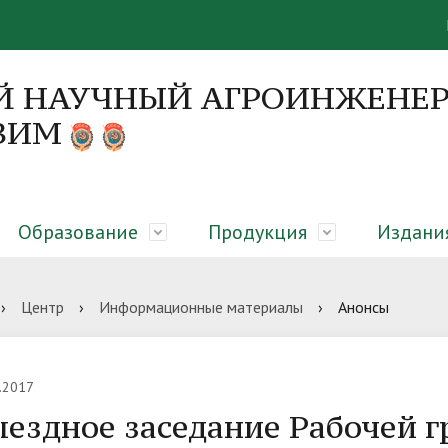
Й НАУЧНЫЙ АГРОИНЖЕНЕР
 ВИМ
Образование
Продукция
Издани
я
 направления
я об образовательном
вание закрытого грунта,
онференций
Руководство
Диссертационные советы
Абитуриенту
Оборудование для молочны
Монографии
›
Центр
›
Информационные материалы
›
Анонсы
елении
еры микроклиматическая
сть
гическая платформа
Вакансии
ЦКП «Нано-центр»
Библиотека
.2017
ездное заседание Рабочей 