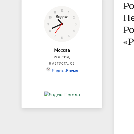
Ро
Пе
Ро
«Р