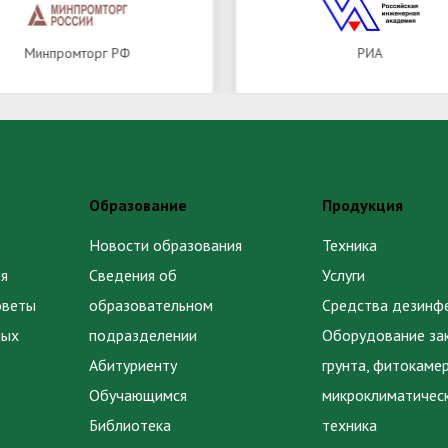
Минпромторг РФ
РИА
Образование
Продукция
Новости образования
Техника
я
Сведения об
Услуги
оветы
образовательном
Средства дезинф
ных
подразделении
Оборудование за
Абитуриенту
грунта, фитокаме
Обучающимся
микроклиматичес
Библиотека
техника