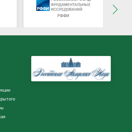
РФФИ
екции
крытого
ры
кая