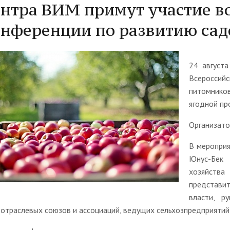
нтра ВИМ примут участие в
нференции по развитию сад
24 август
Всероссий
питомнико
ягодной пр
Организато
В мероприя
Юнус-Бек 
хозяйств
представи
власти, р
 отраслевых союзов и ассоциаций, ведущих сельхозпредприятий