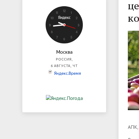
це
ко
АПК,