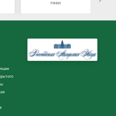
РФФИ
екции
крытого
ры
кая
я