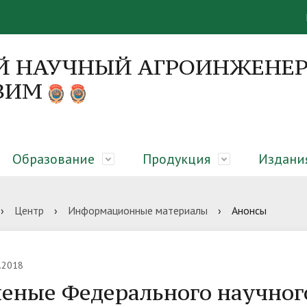
Й НАУЧНЫЙ АГРОИНЖЕНЕР
 ВИМ
Образование
Продукция
Издани
я
 направления
я об образовательном
вание закрытого грунта,
онференций
Руководство
Диссертационные советы
Абитуриенту
Оборудование для молочны
Монографии
›
Центр
›
Информационные материалы
›
Анонсы
елении
еры микроклиматическая
сть
гическая платформа
Вакансии
ЦКП «Нано-центр»
Библиотека
.2018
еные Федерального научног