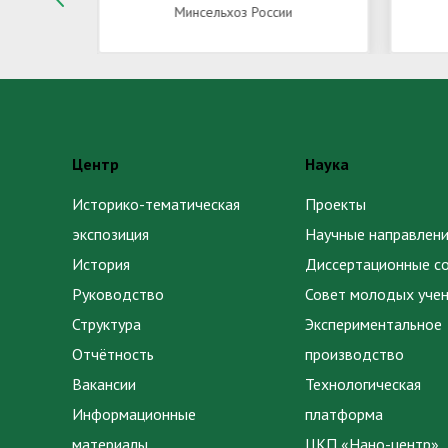
Минсельхоз России
Центр
Наука
Историко-тематическая
Проекты
экспозиция
Научные направлени
История
Диссертационные с
Руководство
Совет молодых уче
Структура
Экспериментальное
Отчётность
производство
Вакансии
Технологическая
Информационные
платформа
материалы
ЦКП «Нано-центр»