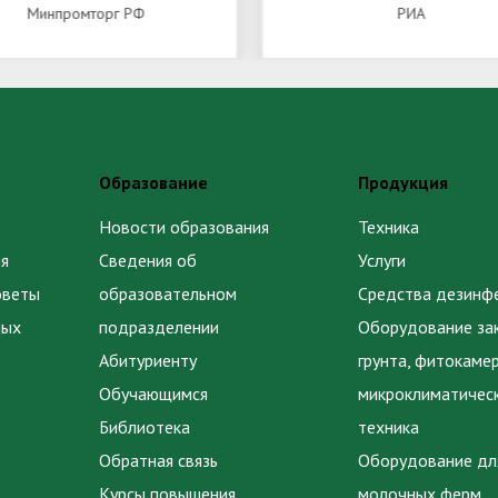
Минпромторг РФ
РИА
Образование
Продукция
Новости образования
Техника
я
Сведения об
Услуги
оветы
образовательном
Средства дезинф
ных
подразделении
Оборудование за
Абитуриенту
грунта, фитокаме
Обучающимся
микроклиматичес
Библиотека
техника
Обратная связь
Оборудование дл
Курсы повышения
молочных ферм