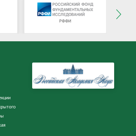
РФФИ
екции
крытого
ры
кая