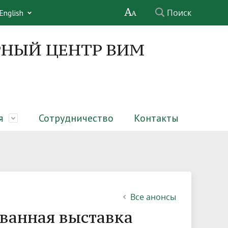
Поиск
English
НЫЙ ЦЕНТР ВИМ
я
Сотрудничество
Контакты
х ферм
Структура
Совет молодых ученых
Обучающимся
Услуги
Информационные материалы
Обратная связь
Все анонсы
ванная выставка