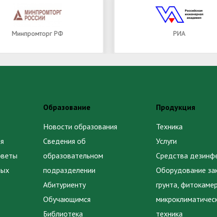
Минпромторг РФ
РИА
Образование
Продукция
Новости образования
Техника
я
Сведения об
Услуги
оветы
образовательном
Средства дезинф
ных
подразделении
Оборудование за
Абитуриенту
грунта, фитокаме
Обучающимся
микроклиматичес
Библиотека
техника