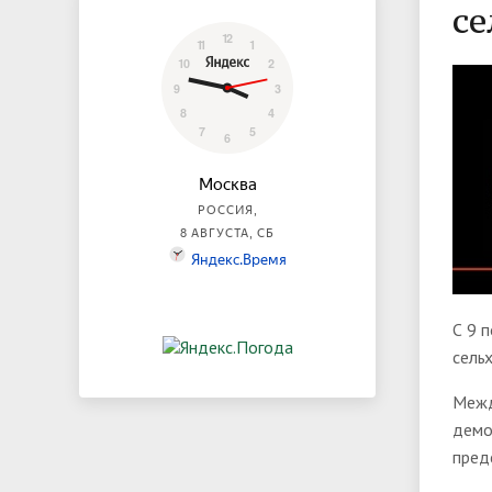
се
С 9 
сель
Межд
демо
пред